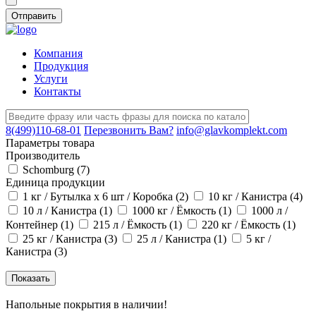
Компания
Продукция
Услуги
Контакты
8(499)110-68-01
Перезвонить Вам?
info@glavkomplekt.com
Параметры товара
Производитель
Schomburg (
7
)
Единица продукции
1 кг / Бутылка x 6 шт / Коробка (
2
)
10 кг / Канистра (
4
)
10 л / Канистра (
1
)
1000 кг / Ёмкость (
1
)
1000 л /
Контейнер (
1
)
215 л / Ёмкость (
1
)
220 кг / Ёмкость (
1
)
25 кг / Канистра (
3
)
25 л / Канистра (
1
)
5 кг /
Канистра (
3
)
Напольные покрытия в наличии!