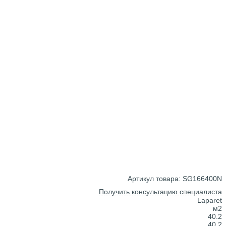
Артикул товара: SG166400N
Получить консультацию специалиста
Laparet
м2
40.2
40.2