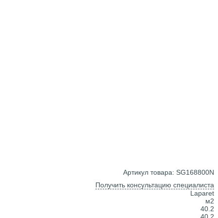
Артикул товара: SG168800N
Получить консультацию специалиста
Laparet
м2
40.2
40.2