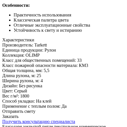
Особенности:
Практичность использования
Классическая палитра цвета
Отличные эксплуатационные свойства
Устойчивость к свету и истиранию
Характеристики
Производитель:
Tarkett
Единица продукции:
Рулон
Коллекция:
OLIMP
Класс для общественных помещений:
33
Класс пожарной опасности материала:
КМ3
Общая толщина, мм:
5,5
Длина рулона, м:
25
Ширина рулона, м:
4
Дизайн:
Без рисунка
Цвет:
Серый
Вес г/м²:
1800
Способ укладки:
На клей
Применение с теплым полом:
Да
Отправить смету
Заказать
Получить консультацию специалиста
Благодаря закрытой петле текстильное коммерческое