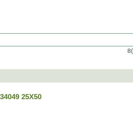
8
4049 25Х50