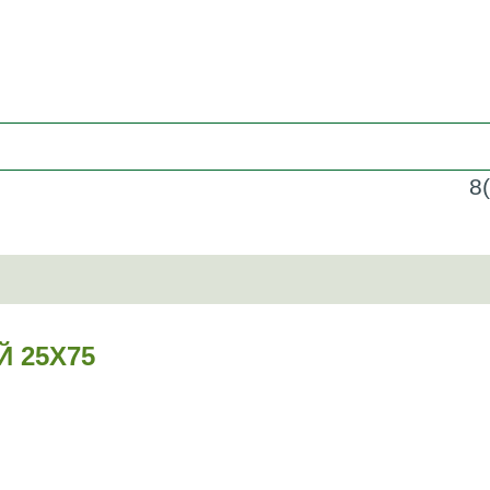
8
 25Х75