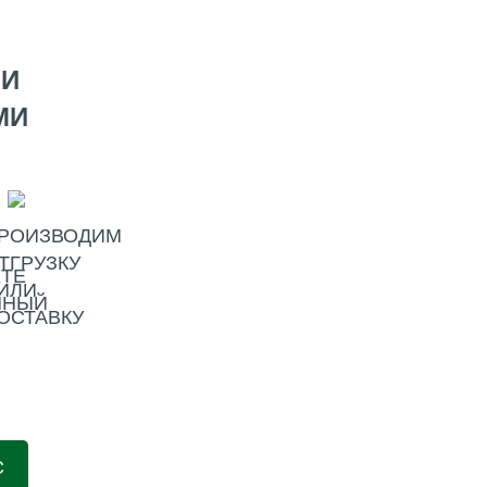
МИ
МИ
РОИЗВОДИМ
ТГРУЗКУ
ТЕ
ИЛИ
ННЫЙ
ОСТАВКУ
С