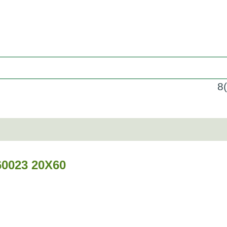
8
023 20Х60