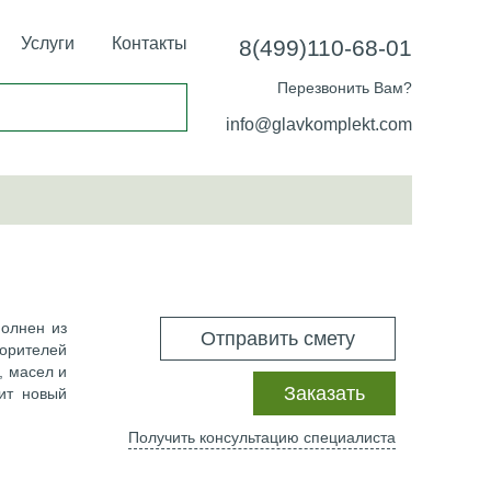
Услуги
Контакты
8(499)110-68-01
Перезвонить Вам?
info@glavkomplekt.com
олнен из
Отправить смету
орителей
, масел и
Заказать
ит новый
Получить консультацию специалиста